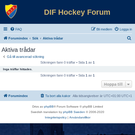
DIF Hockey Forum
FAQ
Bli medlem
Logga in
S
Forumindex
Sök
Aktiva trådar
ö
Aktiva trådar
k
Gå till avancerad sökning
Sökningen fann 0 träffar • Sida
1
av
1
Inga träffar hittades.
Sökningen fann 0 träffar • Sida
1
av
1
Hoppa till
Forumindex
Ta bort alla kakor
Alla tidsangivelser är UTC+01:00 UTC+1
Drivs av
phpBB
® Forum Software © phpBB Limited
Swedish translation by
phpBB Sweden
© 2006-2020
Integritetspolicy
|
Användarvillkor