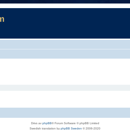
m
Drivs av
phpBB
® Forum Software © phpBB Limited
Swedish translation by
phpBB Sweden
© 2006-2020