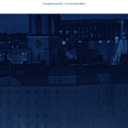
Integritetspolicy
|
Användarvillkor