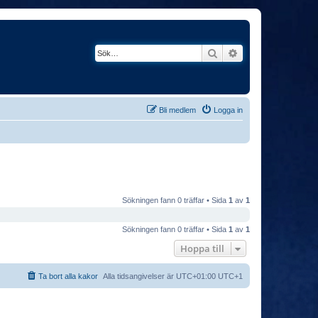
Sök
Avancerad söknin
Bli medlem
Logga in
Sökningen fann 0 träffar • Sida
1
av
1
Sökningen fann 0 träffar • Sida
1
av
1
Hoppa till
Ta bort alla kakor
Alla tidsangivelser är UTC+01:00 UTC+1