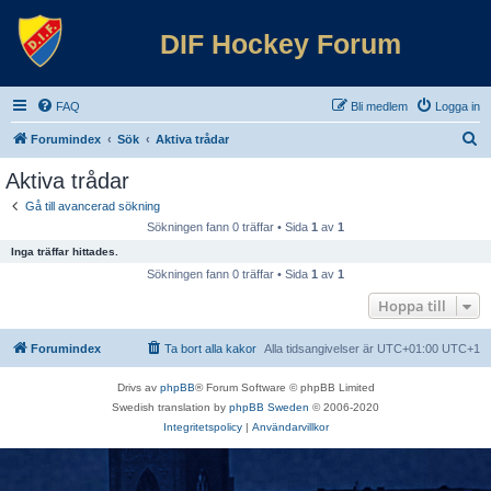
DIF Hockey Forum
FAQ
Bli medlem
Logga in
S
Forumindex
Sök
Aktiva trådar
ö
Aktiva trådar
k
Gå till avancerad sökning
Sökningen fann 0 träffar • Sida
1
av
1
Inga träffar hittades.
Sökningen fann 0 träffar • Sida
1
av
1
Hoppa till
Forumindex
Ta bort alla kakor
Alla tidsangivelser är UTC+01:00 UTC+1
Drivs av
phpBB
® Forum Software © phpBB Limited
Swedish translation by
phpBB Sweden
© 2006-2020
Integritetspolicy
|
Användarvillkor