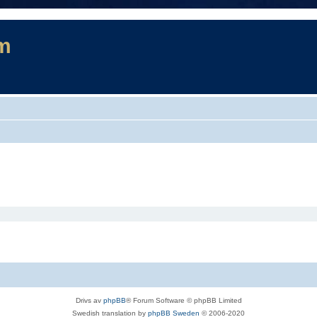
m
Drivs av
phpBB
® Forum Software © phpBB Limited
Swedish translation by
phpBB Sweden
© 2006-2020