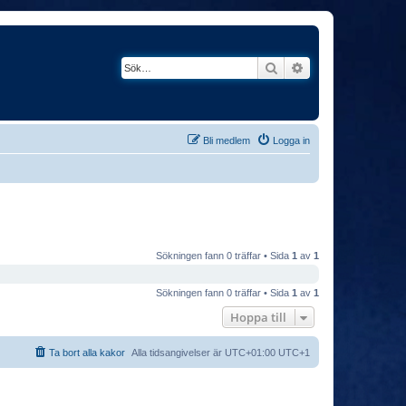
Sök
Avancerad söknin
Bli medlem
Logga in
Sökningen fann 0 träffar • Sida
1
av
1
Sökningen fann 0 träffar • Sida
1
av
1
Hoppa till
Ta bort alla kakor
Alla tidsangivelser är UTC+01:00 UTC+1