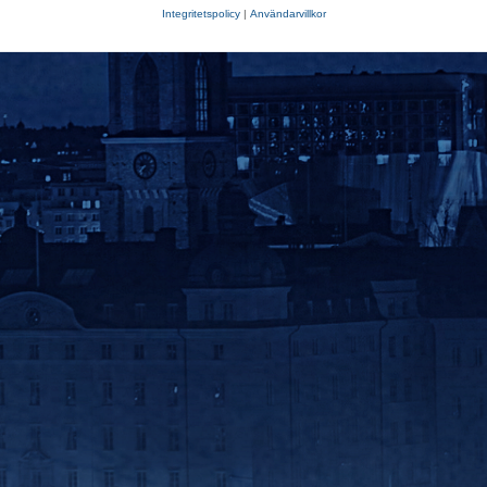
Integritetspolicy
|
Användarvillkor