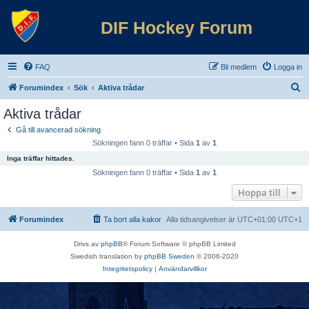
DIF Hockey Forum
FAQ
Bli medlem
Logga in
S
Forumindex
Sök
Aktiva trådar
ö
Aktiva trådar
k
Gå till avancerad sökning
Sökningen fann 0 träffar • Sida
1
av
1
Inga träffar hittades.
Sökningen fann 0 träffar • Sida
1
av
1
Hoppa till
Forumindex
Ta bort alla kakor
Alla tidsangivelser är UTC+01:00 UTC+1
Drivs av
phpBB
® Forum Software © phpBB Limited
Swedish translation by
phpBB Sweden
© 2006-2020
Integritetspolicy
|
Användarvillkor