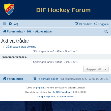
DIF Hockey Forum
FAQ
Bli medlem
Logga in
S
Forumindex
Sök
Aktiva trådar
ö
Aktiva trådar
k
Gå till avancerad sökning
Sökningen fann 0 träffar • Sida
1
av
1
Inga träffar hittades.
Sökningen fann 0 träffar • Sida
1
av
1
Hoppa till
Forumindex
Ta bort alla kakor
Alla tidsangivelser är UTC+01:00 UTC+1
Drivs av
phpBB
® Forum Software © phpBB Limited
Swedish translation by
phpBB Sweden
© 2006-2020
Integritetspolicy
|
Användarvillkor