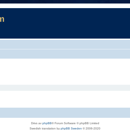
m
Drivs av
phpBB
® Forum Software © phpBB Limited
Swedish translation by
phpBB Sweden
© 2006-2020