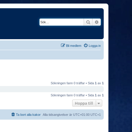
Sök
Avancerad söknin
Bli medlem
Logga in
Sökningen fann 0 träffar • Sida
1
av
1
Sökningen fann 0 träffar • Sida
1
av
1
Hoppa till
Ta bort alla kakor
Alla tidsangivelser är UTC+01:00 UTC+1