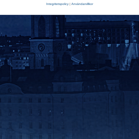
Integritetspolicy
|
Användarvillkor