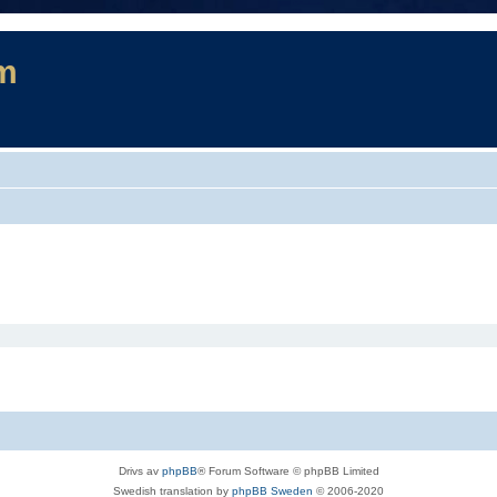
m
Drivs av
phpBB
® Forum Software © phpBB Limited
Swedish translation by
phpBB Sweden
© 2006-2020