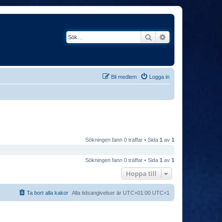
Sök
Avancerad söknin
Bli medlem
Logga in
Sökningen fann 0 träffar • Sida
1
av
1
Sökningen fann 0 träffar • Sida
1
av
1
Hoppa till
Ta bort alla kakor
Alla tidsangivelser är UTC+01:00 UTC+1