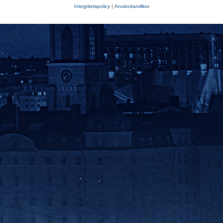
Integritetspolicy
|
Användarvillkor