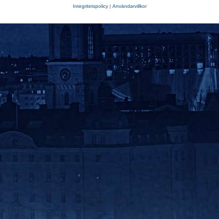
Integritetspolicy
|
Användarvillkor