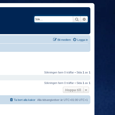
Sök
Avancerad söknin
Bli medlem
Logga in
Sökningen fann 0 träffar • Sida
1
av
1
Sökningen fann 0 träffar • Sida
1
av
1
Hoppa till
Ta bort alla kakor
Alla tidsangivelser är UTC+01:00 UTC+1