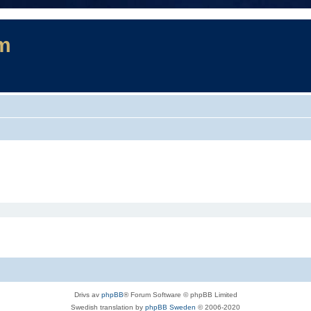
m
Drivs av
phpBB
® Forum Software © phpBB Limited
Swedish translation by
phpBB Sweden
© 2006-2020