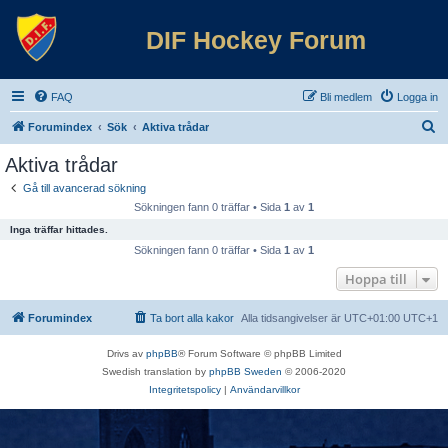
DIF Hockey Forum
FAQ
Bli medlem
Logga in
S
Forumindex
Sök
Aktiva trådar
ö
Aktiva trådar
k
Gå till avancerad sökning
Sökningen fann 0 träffar • Sida
1
av
1
Inga träffar hittades.
Sökningen fann 0 träffar • Sida
1
av
1
Hoppa till
Forumindex
Ta bort alla kakor
Alla tidsangivelser är UTC+01:00 UTC+1
Drivs av
phpBB
® Forum Software © phpBB Limited
Swedish translation by
phpBB Sweden
© 2006-2020
Integritetspolicy
|
Användarvillkor