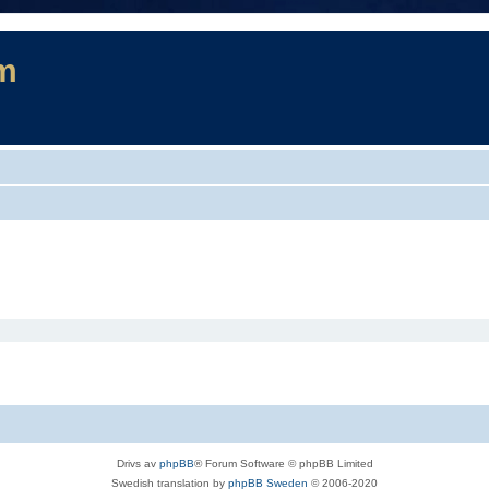
m
Drivs av
phpBB
® Forum Software © phpBB Limited
Swedish translation by
phpBB Sweden
© 2006-2020