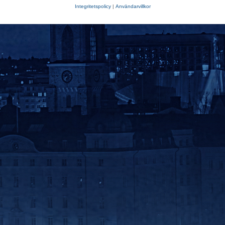
Integritetspolicy
|
Användarvillkor