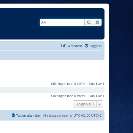
Sök
Avancerad söknin
Bli medlem
Logga in
Sökningen fann 0 träffar • Sida
1
av
1
Sökningen fann 0 träffar • Sida
1
av
1
Hoppa till
Ta bort alla kakor
Alla tidsangivelser är UTC+01:00 UTC+1