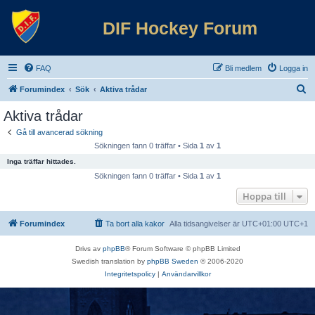
DIF Hockey Forum
FAQ
Bli medlem
Logga in
S
Forumindex
Sök
Aktiva trådar
ö
Aktiva trådar
k
Gå till avancerad sökning
Sökningen fann 0 träffar • Sida
1
av
1
Inga träffar hittades.
Sökningen fann 0 träffar • Sida
1
av
1
Hoppa till
Forumindex
Ta bort alla kakor
Alla tidsangivelser är UTC+01:00 UTC+1
Drivs av
phpBB
® Forum Software © phpBB Limited
Swedish translation by
phpBB Sweden
© 2006-2020
Integritetspolicy
|
Användarvillkor