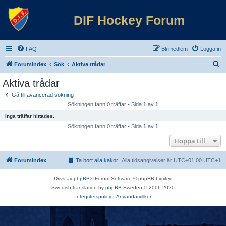
DIF Hockey Forum
FAQ
Bli medlem
Logga in
S
Forumindex
Sök
Aktiva trådar
ö
Aktiva trådar
k
Gå till avancerad sökning
Sökningen fann 0 träffar • Sida
1
av
1
Inga träffar hittades.
Sökningen fann 0 träffar • Sida
1
av
1
Hoppa till
Forumindex
Ta bort alla kakor
Alla tidsangivelser är UTC+01:00 UTC+1
Drivs av
phpBB
® Forum Software © phpBB Limited
Swedish translation by
phpBB Sweden
© 2006-2020
Integritetspolicy
|
Användarvillkor