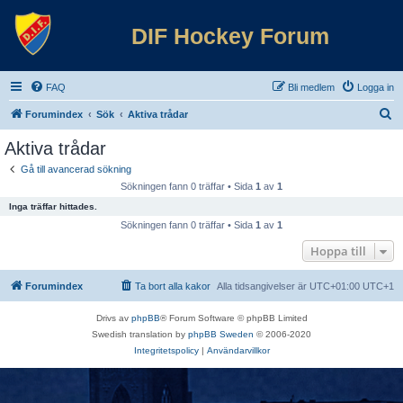
DIF Hockey Forum
FAQ
Bli medlem
Logga in
S
Forumindex
Sök
Aktiva trådar
ö
Aktiva trådar
k
Gå till avancerad sökning
Sökningen fann 0 träffar • Sida
1
av
1
Inga träffar hittades.
Sökningen fann 0 träffar • Sida
1
av
1
Hoppa till
Forumindex
Ta bort alla kakor
Alla tidsangivelser är UTC+01:00 UTC+1
Drivs av
phpBB
® Forum Software © phpBB Limited
Swedish translation by
phpBB Sweden
© 2006-2020
Integritetspolicy
|
Användarvillkor