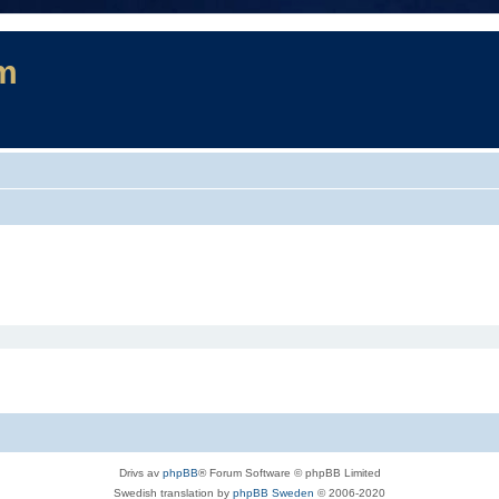
m
Drivs av
phpBB
® Forum Software © phpBB Limited
Swedish translation by
phpBB Sweden
© 2006-2020