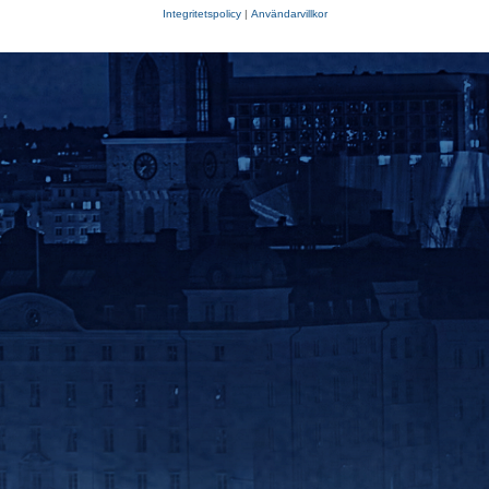
Integritetspolicy
|
Användarvillkor