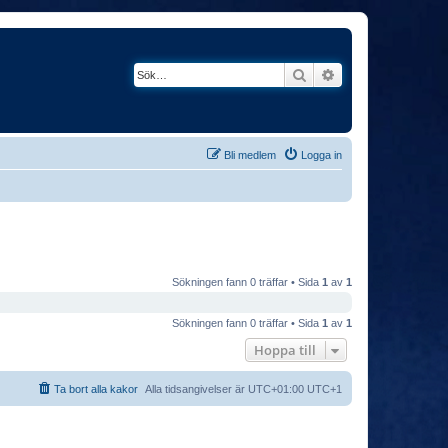
Sök
Avancerad söknin
Bli medlem
Logga in
Sökningen fann 0 träffar • Sida
1
av
1
Sökningen fann 0 träffar • Sida
1
av
1
Hoppa till
Ta bort alla kakor
Alla tidsangivelser är UTC+01:00 UTC+1