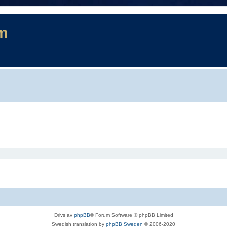
m
Drivs av
phpBB
® Forum Software © phpBB Limited
Swedish translation by
phpBB Sweden
© 2006-2020