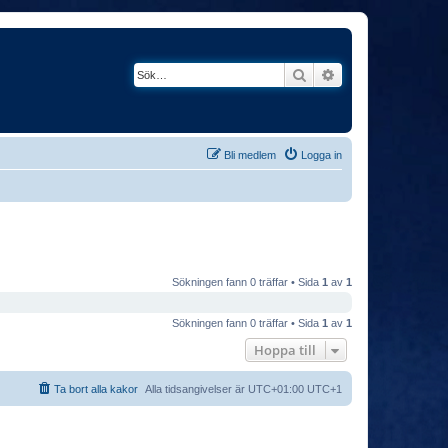
Sök
Avancerad söknin
Bli medlem
Logga in
Sökningen fann 0 träffar • Sida
1
av
1
Sökningen fann 0 träffar • Sida
1
av
1
Hoppa till
Ta bort alla kakor
Alla tidsangivelser är UTC+01:00 UTC+1