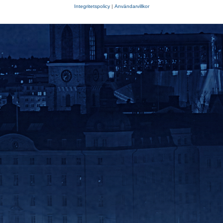
Integritetspolicy
|
Användarvillkor