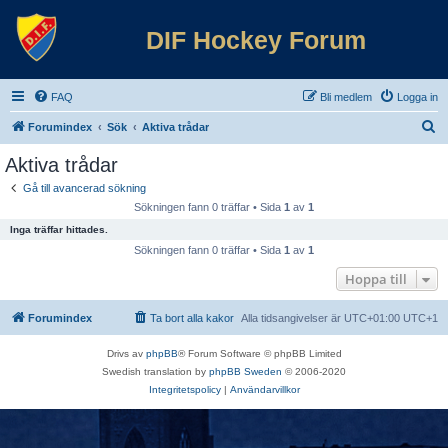
DIF Hockey Forum
FAQ
Bli medlem
Logga in
S
Forumindex
Sök
Aktiva trådar
ö
Aktiva trådar
k
Gå till avancerad sökning
Sökningen fann 0 träffar • Sida
1
av
1
Inga träffar hittades.
Sökningen fann 0 träffar • Sida
1
av
1
Hoppa till
Forumindex
Ta bort alla kakor
Alla tidsangivelser är UTC+01:00 UTC+1
Drivs av
phpBB
® Forum Software © phpBB Limited
Swedish translation by
phpBB Sweden
© 2006-2020
Integritetspolicy
|
Användarvillkor