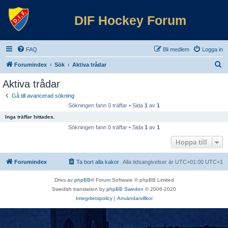
DIF Hockey Forum
FAQ
Bli medlem
Logga in
S
Forumindex
Sök
Aktiva trådar
ö
Aktiva trådar
k
Gå till avancerad sökning
Sökningen fann 0 träffar • Sida
1
av
1
Inga träffar hittades.
Sökningen fann 0 träffar • Sida
1
av
1
Hoppa till
Forumindex
Ta bort alla kakor
Alla tidsangivelser är UTC+01:00 UTC+1
Drivs av
phpBB
® Forum Software © phpBB Limited
Swedish translation by
phpBB Sweden
© 2006-2020
Integritetspolicy
|
Användarvillkor