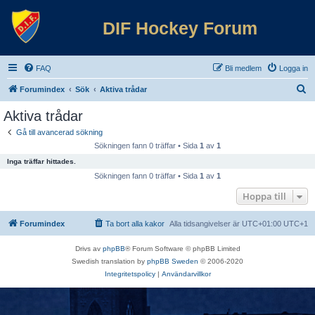
DIF Hockey Forum
FAQ
Bli medlem
Logga in
S
Forumindex
Sök
Aktiva trådar
ö
Aktiva trådar
k
Gå till avancerad sökning
Sökningen fann 0 träffar • Sida
1
av
1
Inga träffar hittades.
Sökningen fann 0 träffar • Sida
1
av
1
Hoppa till
Forumindex
Ta bort alla kakor
Alla tidsangivelser är UTC+01:00 UTC+1
Drivs av
phpBB
® Forum Software © phpBB Limited
Swedish translation by
phpBB Sweden
© 2006-2020
Integritetspolicy
|
Användarvillkor