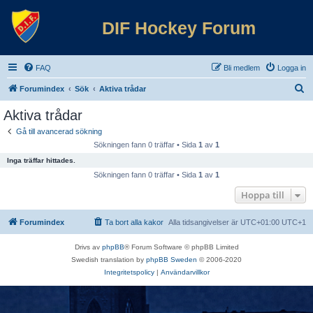
DIF Hockey Forum
FAQ
Bli medlem
Logga in
S
Forumindex
Sök
Aktiva trådar
ö
Aktiva trådar
k
Gå till avancerad sökning
Sökningen fann 0 träffar • Sida
1
av
1
Inga träffar hittades.
Sökningen fann 0 träffar • Sida
1
av
1
Hoppa till
Forumindex
Ta bort alla kakor
Alla tidsangivelser är UTC+01:00 UTC+1
Drivs av
phpBB
® Forum Software © phpBB Limited
Swedish translation by
phpBB Sweden
© 2006-2020
Integritetspolicy
|
Användarvillkor