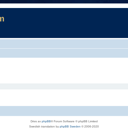
m
Drivs av
phpBB
® Forum Software © phpBB Limited
Swedish translation by
phpBB Sweden
© 2006-2020