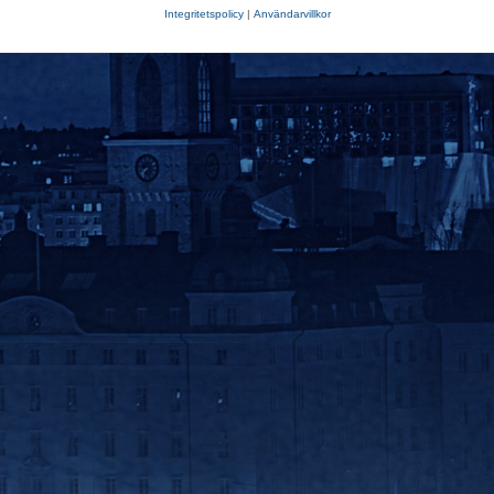
Integritetspolicy
|
Användarvillkor