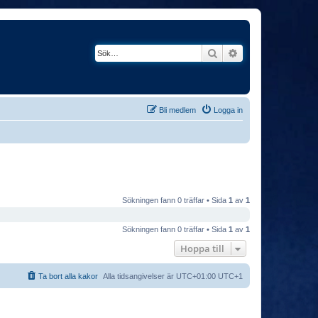
Sök
Avancerad söknin
Bli medlem
Logga in
Sökningen fann 0 träffar • Sida
1
av
1
Sökningen fann 0 träffar • Sida
1
av
1
Hoppa till
Ta bort alla kakor
Alla tidsangivelser är UTC+01:00 UTC+1