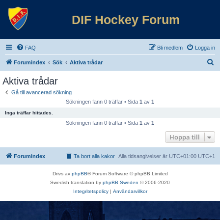
DIF Hockey Forum
FAQ
Bli medlem
Logga in
S
Forumindex
Sök
Aktiva trådar
ö
Aktiva trådar
k
Gå till avancerad sökning
Sökningen fann 0 träffar • Sida
1
av
1
Inga träffar hittades.
Sökningen fann 0 träffar • Sida
1
av
1
Hoppa till
Forumindex
Ta bort alla kakor
Alla tidsangivelser är UTC+01:00 UTC+1
Drivs av
phpBB
® Forum Software © phpBB Limited
Swedish translation by
phpBB Sweden
© 2006-2020
Integritetspolicy
|
Användarvillkor