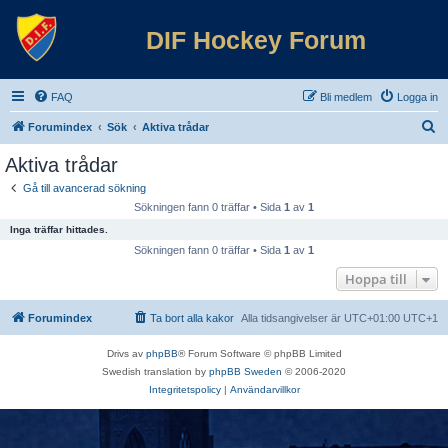
DIF Hockey Forum
FAQ
Bli medlem
Logga in
S
Forumindex
Sök
Aktiva trådar
ö
Aktiva trådar
k
Gå till avancerad sökning
Sökningen fann 0 träffar • Sida
1
av
1
Inga träffar hittades.
Sökningen fann 0 träffar • Sida
1
av
1
Hoppa till
Forumindex
Ta bort alla kakor
Alla tidsangivelser är UTC+01:00 UTC+1
Drivs av
phpBB
® Forum Software © phpBB Limited
Swedish translation by
phpBB Sweden
© 2006-2020
Integritetspolicy
|
Användarvillkor