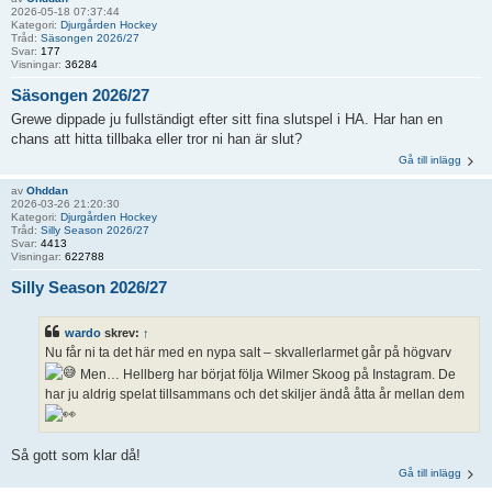
2026-05-18 07:37:44
Kategori:
Djurgården Hockey
Tråd:
Säsongen 2026/27
Svar:
177
Visningar:
36284
Säsongen 2026/27
Grewe dippade ju fullständigt efter sitt fina slutspel i HA. Har han en
chans att hitta tillbaka eller tror ni han är slut?
Gå till inlägg
av
Ohddan
2026-03-26 21:20:30
Kategori:
Djurgården Hockey
Tråd:
Silly Season 2026/27
Svar:
4413
Visningar:
622788
Silly Season 2026/27
wardo
skrev:
↑
Nu får ni ta det här med en nypa salt – skvallerlarmet går på högvarv
Men… Hellberg har börjat följa Wilmer Skoog på Instagram. De
har ju aldrig spelat tillsammans och det skiljer ändå åtta år mellan dem
Så gott som klar då!
Gå till inlägg