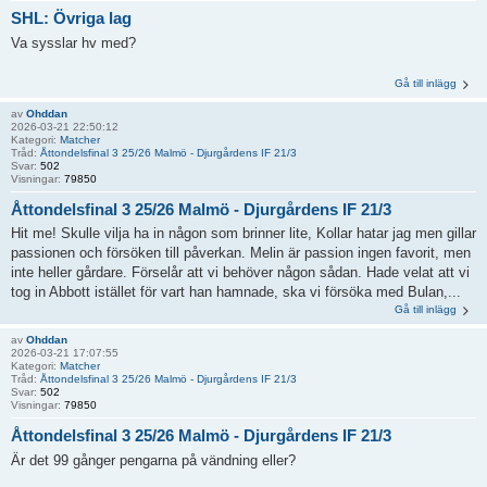
SHL: Övriga lag
Va sysslar hv med?
Gå till inlägg
av
Ohddan
2026-03-21 22:50:12
Kategori:
Matcher
Tråd:
Åttondelsfinal 3 25/26 Malmö - Djurgårdens IF 21/3
Svar:
502
Visningar:
79850
Åttondelsfinal 3 25/26 Malmö - Djurgårdens IF 21/3
Hit me! Skulle vilja ha in någon som brinner lite, Kollar hatar jag men gillar
passionen och försöken till påverkan. Melin är passion ingen favorit, men
inte heller gårdare. Förselår att vi behöver någon sådan. Hade velat att vi
tog in Abbott istället för vart han hamnade, ska vi försöka med Bulan,...
Gå till inlägg
av
Ohddan
2026-03-21 17:07:55
Kategori:
Matcher
Tråd:
Åttondelsfinal 3 25/26 Malmö - Djurgårdens IF 21/3
Svar:
502
Visningar:
79850
Åttondelsfinal 3 25/26 Malmö - Djurgårdens IF 21/3
Är det 99 gånger pengarna på vändning eller?