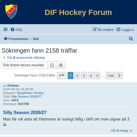
DIF Hockey Forum
FAQ
Bli medlem
Logga in
S
Forumindex
Sök
ö
Sökningen fann 2158 träffar
k
Gå till avancerad sökning
Sök
Avancerad sökning
Sida
1
av
144
1
2
3
4
5
144
Nästa
Sökningen fann 2158 träffar
…
av
Ohddan
2026-06-22 14:38:35
Kategori:
Djurgården Hockey
Tråd:
Silly Season 2026/27
Svar:
4413
Visningar:
622788
Silly Season 2026/27
Man får väl anta att Hartmann är ruskigt billig i drift om man signar på 3
år.
Gå till inlägg