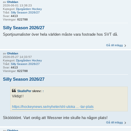
av
Ohddan
2026-06-01 13:38:23
Kategori:
Djurgården Hockey
Tråd:
Silly Season 2026/27
Svar:
4413
Visningar:
622788
Silly Season 2026/27
Sportjournalister över hela världen måste vara fostrade hos SVT då.
Gå till inlägg
av
Ohddan
2026-05-27 14:33:57
Kategori:
Djurgården Hockey
Tråd:
Silly Season 2026/27
Svar:
4413
Visningar:
622788
Silly Season 2026/27
SkallePer
skrev:
↑
Viktigt !
https://hockeynews.se/nyheter/shl-utoka ... -tar-plats
Skööööönt. Vart orolig att Wessner inte skulle ha någon plats!
Gå till inlägg
av
Ohddan