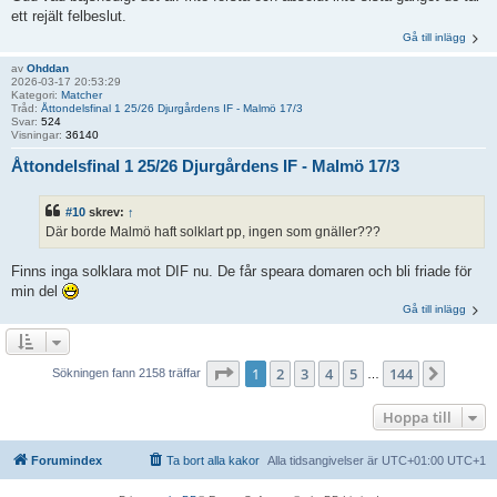
ett rejält felbeslut.
Gå till inlägg
av
Ohddan
2026-03-17 20:53:29
Kategori:
Matcher
Tråd:
Åttondelsfinal 1 25/26 Djurgårdens IF - Malmö 17/3
Svar:
524
Visningar:
36140
Åttondelsfinal 1 25/26 Djurgårdens IF - Malmö 17/3
#10
skrev:
↑
Där borde Malmö haft solklart pp, ingen som gnäller???
Finns inga solklara mot DIF nu. De får speara domaren och bli friade för
min del
Gå till inlägg
Sida
1
av
144
1
2
3
4
5
144
Nästa
Sökningen fann 2158 träffar
…
Hoppa till
Forumindex
Ta bort alla kakor
Alla tidsangivelser är UTC+01:00 UTC+1