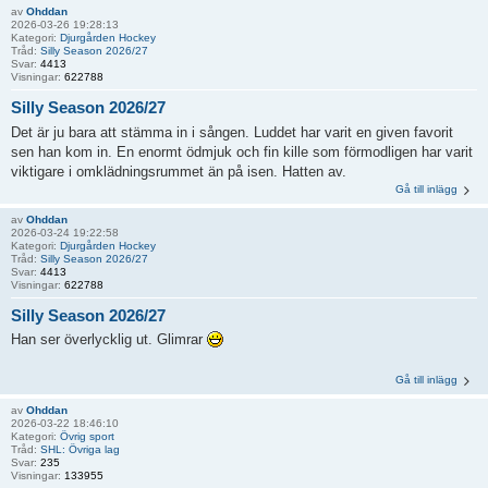
av
Ohddan
2026-03-26 19:28:13
Kategori:
Djurgården Hockey
Tråd:
Silly Season 2026/27
Svar:
4413
Visningar:
622788
Silly Season 2026/27
Det är ju bara att stämma in i sången. Luddet har varit en given favorit
sen han kom in. En enormt ödmjuk och fin kille som förmodligen har varit
viktigare i omklädningsrummet än på isen. Hatten av.
Gå till inlägg
av
Ohddan
2026-03-24 19:22:58
Kategori:
Djurgården Hockey
Tråd:
Silly Season 2026/27
Svar:
4413
Visningar:
622788
Silly Season 2026/27
Han ser överlycklig ut. Glimrar
Gå till inlägg
av
Ohddan
2026-03-22 18:46:10
Kategori:
Övrig sport
Tråd:
SHL: Övriga lag
Svar:
235
Visningar:
133955