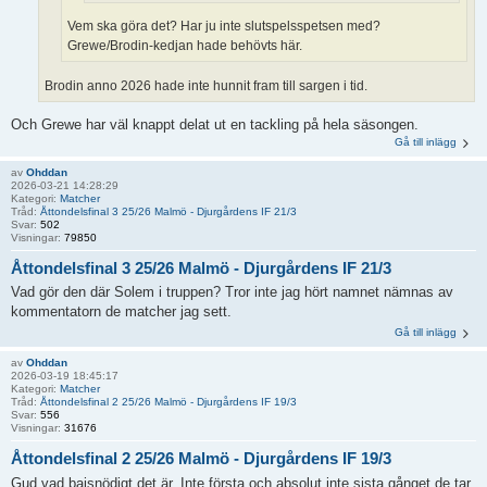
Vem ska göra det? Har ju inte slutspelsspetsen med?
Grewe/Brodin-kedjan hade behövts här.
Brodin anno 2026 hade inte hunnit fram till sargen i tid.
Och Grewe har väl knappt delat ut en tackling på hela säsongen.
Gå till inlägg
av
Ohddan
2026-03-21 14:28:29
Kategori:
Matcher
Tråd:
Åttondelsfinal 3 25/26 Malmö - Djurgårdens IF 21/3
Svar:
502
Visningar:
79850
Åttondelsfinal 3 25/26 Malmö - Djurgårdens IF 21/3
Vad gör den där Solem i truppen? Tror inte jag hört namnet nämnas av
kommentatorn de matcher jag sett.
Gå till inlägg
av
Ohddan
2026-03-19 18:45:17
Kategori:
Matcher
Tråd:
Åttondelsfinal 2 25/26 Malmö - Djurgårdens IF 19/3
Svar:
556
Visningar:
31676
Åttondelsfinal 2 25/26 Malmö - Djurgårdens IF 19/3
Gud vad bajsnödigt det är. Inte första och absolut inte sista gånget de tar