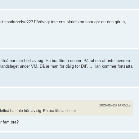
kt sparkrörelse??? Förövrigt inte ens skridskon som gör att den går in,
eå har inte hört av sig. En bra första center. På tal om att inte leverera
i landslaget under VM. Då är man för dålig för DIF.... Han kommer fortsätta
2026-05-28 14:05:17
teå har inte hört av sig. En bra första center.
ör fem öre?