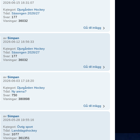
2026-06-15 16:31:07
Kategori:
Djurgården Hockey
Tråd:
Säsongen 2026/27
Svar:
177
Visningar:
36032
Gå till inlägg
av
Simpan
2026-06-12 16:56:33
Kategori:
Djurgården Hockey
Tråd:
Säsongen 2026/27
Svar:
177
Visningar:
36032
Gå till inlägg
av
Simpan
2026-06-03 17:18:20
Kategori:
Djurgården Hockey
Tråd:
Ny arena?
Svar:
750
Visningar:
380898
Gå till inlägg
av
Simpan
2026-05-28 19:55:16
Kategori:
Övrig sport
Tråd:
Landslagshockey
Svar:
1077
Visningar:
361351