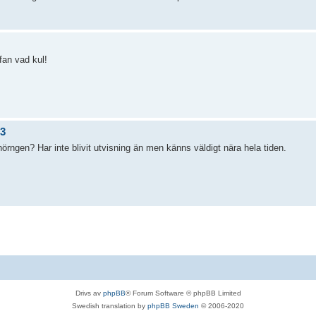
fan vad kul!
/3
örngen? Har inte blivit utvisning än men känns väldigt nära hela tiden.
Drivs av
phpBB
® Forum Software © phpBB Limited
Swedish translation by
phpBB Sweden
© 2006-2020