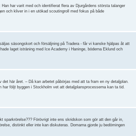
an har varit med och identifierat flera av Djurgårdens största talanger
en och kliver in i en utökad scoutingroll med fokus på både
säljas säsongskort och försäljning på Tradera - får vi kanske hjälpas åt att
går hade laget isträning med Ice Academy i Haninge, böderna Eklund och
v det här året. – Då kan arbetet påbörjas med att ta fram en ny detaljplan.
har följt byggen i Stockholm vet att detaljplansprocesserna kan ta tid.
kt sparkrörelse??? Förövrigt inte ens skridskon som gör att den går in,
else, distinkt eller inte kan diskuteras. Domarna gjorde ju bedömingen