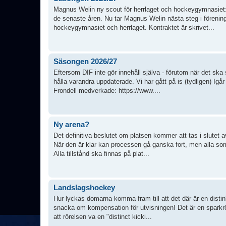
Magnus Welin ny scout för herrlaget och hockeygymnasiet: H
de senaste åren. Nu tar Magnus Welin nästa steg i förening
hockeygymnasiet och herrlaget. Kontraktet är skrivet...
Säsongen 2026/27
Eftersom DIF inte gör innehåll själva - förutom när det ska 
hålla varandra uppdaterade. Vi har gått på is (tydligen) I
Frondell medverkade: https://www....
Ny arena?
Det definitiva beslutet om platsen kommer att tas i slutet a
När den är klar kan processen gå ganska fort, men alla som 
Alla tillstånd ska finnas på plat...
Landslagshockey
Hur lyckas domarna komma fram till att det där är en distin
snacka om kompensation för utvisningen! Det är en sparkrör
att rörelsen va en "distinct kicki...