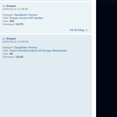
av
Simpan
2026-04-12 11:38:50
Kategori:
Djurgården Hockey
Tråd:
Droppa random DIF-spelare
Svar:
262
Visningar:
31278
Gå till inlägg
av
Simpan
2026-04-10 12:00:00
Kategori:
Djurgården Hockey
Tråd:
Anton Frondell ansluter till Chicago Blackhawks
Svar:
48
Visningar:
13129