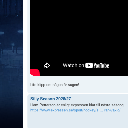
Lite klipp om någon är sugen!
Silly Season 2026/27
Liam Petterson är enligt expressen klar till nästa säsong!
https://www.expressen.se/sport/hockey/s ... ran-vaxjo/