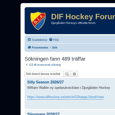
DIF Hockey Foru
Djurgården Hockeys officiella forum
Snabblänkar
FAQ
Forumindex
Sök
Sökningen fann 489 träffar
Gå till avancerad sökning
Sök
Avancerad sökning
Silly Season 2026/27
William Wallén ny spelarutvecklare i Djurgården Hockey
https://www.difhockey.se/article/53hatgq-1lead/view
Säsongen 2026/27