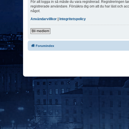
För att logga in så måste du vara registrerad. Registreringen 
registrerade användare. Försäkra dig om att du har läst och acce
något.
Användarvillkor
|
Integritetspolicy
Bli medlem
Forumindex