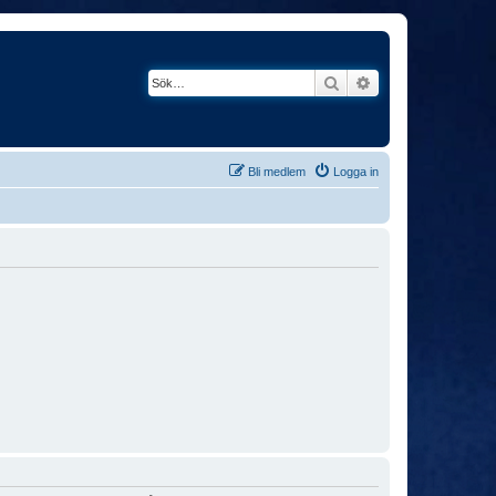
Sök
Avancerad söknin
Bli medlem
Logga in