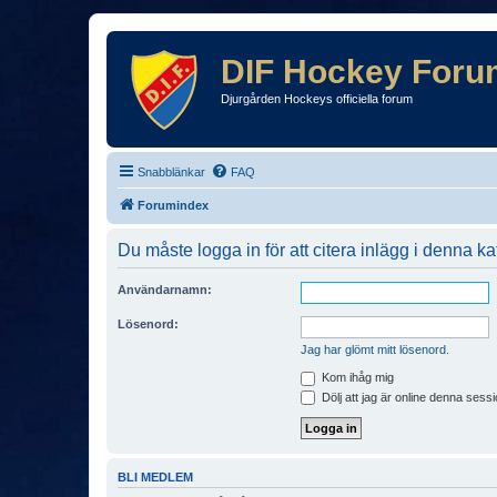
DIF Hockey Foru
Djurgården Hockeys officiella forum
Snabblänkar
FAQ
Forumindex
Du måste logga in för att citera inlägg i denna ka
Användarnamn:
Lösenord:
Jag har glömt mitt lösenord.
Kom ihåg mig
Dölj att jag är online denna sessi
BLI MEDLEM