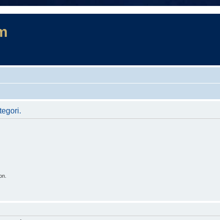
m
tegori.
on.