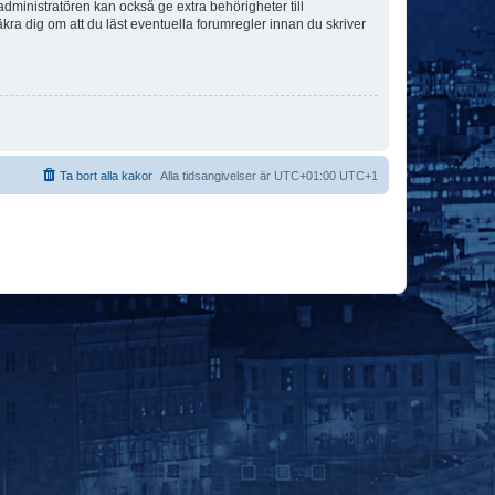
dministratören kan också ge extra behörigheter till
äkra dig om att du läst eventuella forumregler innan du skriver
Ta bort alla kakor
Alla tidsangivelser är UTC+01:00 UTC+1