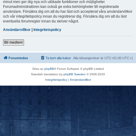
minut men ger dig nya och utökade funktioner och möjligheter.
Forumadministratören kan också ge extra behörigheter till registrerade
användare. Försäkra dig om att du har läst och accepterat våra användarvillkor
och vår integritetspolicy innan du registrerar dig. Försäkra dig om att du läst
eventuella forumregler innan du skriver något.
Användarvillkor
|
Integritetspolicy
Bli medlem
Forumindex
Ta bort alla kakor
Alla tidsangivelser är UTC+01:00 UTC+1
Drivs av
phpBB
® Forum Software © phpBB Limited
Swedish translation by
phpBB Sweden
© 2006-2020
Integritetspolicy
|
Användarvillkor