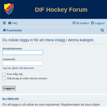
DIF Hockey Forum
FAQ
Bli medlem
Logga in
S
Forumindex
ö
Du måste logga in för att citera inlägg i denna kategori.
k
Användarnamn:
Lösenord:
Jag har glömt mitt lösenord.
Kom ihåg mig
Dölj att jag är online denna session.
BLI MEDLEM
För att logga in så måste du vara registrerad. Registreringen tar bara någon