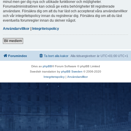
minut men ger dig nya och utökade funktioner och möjligheter.
Forumadministratören kan också ge extra behörigheter till registrerade
användare. Försäkra dig om att du har läst och accepterat våra användarvillkor
och vår integritetspolicy innan du registrerar dig. Försäkra dig om att du läst
eventuella forumregler innan du skriver något.
Användarvillkor
|
Integritetspolicy
Bli medlem
Forumindex
Ta bort alla kakor
Alla tidsangivelser är UTC+01:00 UTC+1
Drivs av
phpBB
® Forum Software © phpBB Limited
Swedish translation by
phpBB Sweden
© 2006-2020
Integritetspolicy
|
Användarvillkor