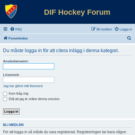
DIF Hockey Forum
FAQ
Bli medlem
Logga in
S
Forumindex
ö
Du måste logga in för att citera inlägg i denna kategori.
k
Användarnamn:
Lösenord:
Jag har glömt mitt lösenord.
Kom ihåg mig
Dölj att jag är online denna session.
BLI MEDLEM
För att logga in så måste du vara registrerad. Registreringen tar bara någon