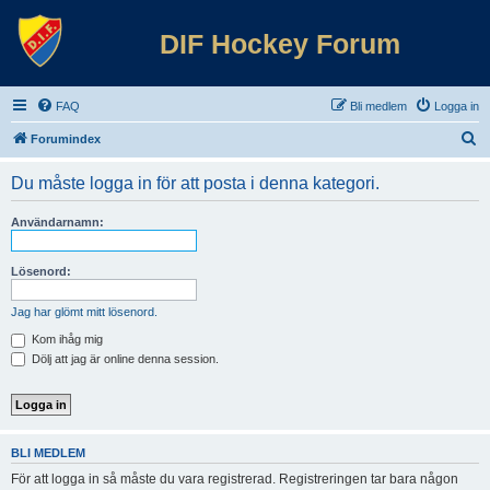
DIF Hockey Forum
FAQ
Bli medlem
Logga in
S
Forumindex
ö
Du måste logga in för att posta i denna kategori.
k
Användarnamn:
Lösenord:
Jag har glömt mitt lösenord.
Kom ihåg mig
Dölj att jag är online denna session.
BLI MEDLEM
För att logga in så måste du vara registrerad. Registreringen tar bara någon