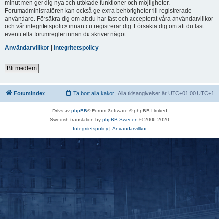
minut men ger dig nya och utökade funktioner och möjligheter.
Forumadministratören kan också ge extra behörigheter till registrerade
användare. Försäkra dig om att du har läst och accepterat våra användarvillkor
och vår integritetspolicy innan du registrerar dig. Försäkra dig om att du läst
eventuella forumregler innan du skriver något.
Användarvillkor
|
Integritetspolicy
Bli medlem
Forumindex
Ta bort alla kakor
Alla tidsangivelser är UTC+01:00 UTC+1
Drivs av
phpBB
® Forum Software © phpBB Limited
Swedish translation by
phpBB Sweden
© 2006-2020
Integritetspolicy
|
Användarvillkor