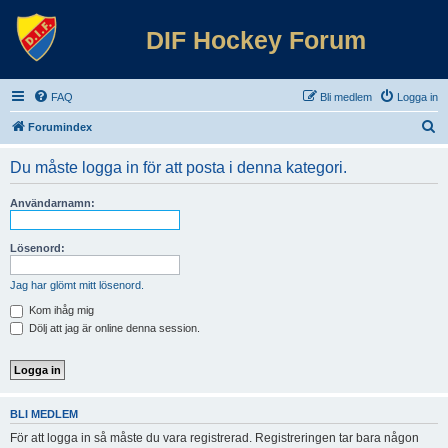
DIF Hockey Forum
FAQ
Bli medlem
Logga in
S
Forumindex
ö
Du måste logga in för att posta i denna kategori.
k
Användarnamn:
Lösenord:
Jag har glömt mitt lösenord.
Kom ihåg mig
Dölj att jag är online denna session.
BLI MEDLEM
För att logga in så måste du vara registrerad. Registreringen tar bara någon