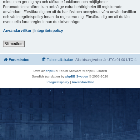
minut men ger dig nya och utökade funktioner och möjligheter.
Forumadministratören kan också ge extra behörigheter till registrerade
användare. Försäkra dig om att du har läst och accepterat våra användarvillkor
och vår integritetspolicy innan du registrerar dig. Försäkra dig om att du läst
eventuella forumregler innan du skriver något.
Användarvillkor
|
Integritetspolicy
Bli medlem
Forumindex
Ta bort alla kakor
Alla tidsangivelser är UTC+01:00 UTC+1
Drivs av
phpBB
® Forum Software © phpBB Limited
Swedish translation by
phpBB Sweden
© 2006-2020
Integritetspolicy
|
Användarvillkor