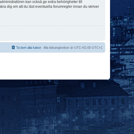
dministratören kan också ge extra behörigheter till
äkra dig om att du läst eventuella forumregler innan du skriver
Ta bort alla kakor
Alla tidsangivelser är UTC+01:00 UTC+1