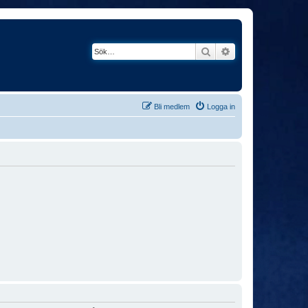
Sök
Avancerad söknin
Bli medlem
Logga in