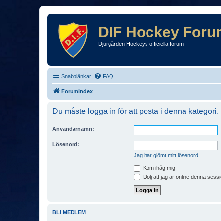
DIF Hockey Foru
Djurgården Hockeys officiella forum
Snabblänkar
FAQ
Forumindex
Du måste logga in för att posta i denna kategori.
Användarnamn:
Lösenord:
Jag har glömt mitt lösenord.
Kom ihåg mig
Dölj att jag är online denna sessi
BLI MEDLEM