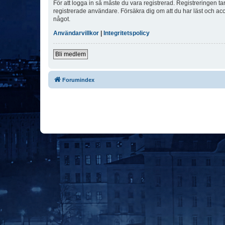
För att logga in så måste du vara registrerad. Registreringen 
registrerade användare. Försäkra dig om att du har läst och acce
något.
Användarvillkor
|
Integritetspolicy
Bli medlem
Forumindex