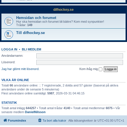
difhockey.se
Hemsidan och forumet
Hur ska hemsidan och forumet bli bättre? Kom med synpunkter!
Trådar:
149
Till difhockey.se
LOGGA IN
•
BLI MEDLEM
Användarnamn:
Lösenord:
Jag har glömt mitt lösenord.
Kom ihåg mig
VILKA ÄR ONLINE
Totalt
66
användare online: :: 7 registrerade, 2 dolda and 57 gäster (baserat på aktiva
användare under de senaste 5 minuterna)
Flest användare online samtidigt:
5987
, 2026-03-31 04:46:15
STATISTIK
Totalt antal inlägg
644257
• Totalt antal trådar
4140
• Totalt antal medlemmar
6075
• Vår
senaste medlem
DanielNilsson
Forumindex
Ta bort alla kakor
Alla tidsangivelser är UTC+01:00 UTC+1