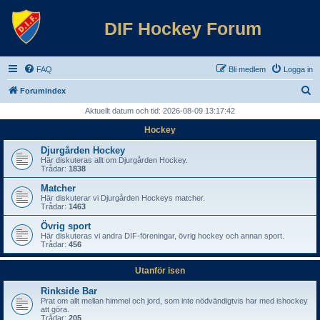
DIF Hockey Forum
FAQ
Bli medlem
Logga in
S
Forumindex
ö
Aktuellt datum och tid: 2026-08-09 13:17:42
k
Hockey
Djurgården Hockey
Här diskuteras allt om Djurgården Hockey.
Trådar:
1838
Matcher
Här diskuterar vi Djurgården Hockeys matcher.
Trådar:
1463
Övrig sport
Här diskuteras vi andra DIF-föreningar, övrig hockey och annan sport.
Trådar:
456
Utanför isen
Rinkside Bar
Prat om allt mellan himmel och jord, som inte nödvändigtvis har med ishockey
att göra.
Trådar:
205