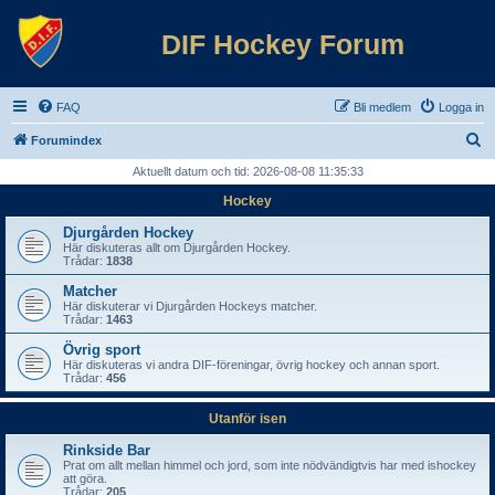
DIF Hockey Forum
FAQ
Bli medlem
Logga in
S
Forumindex
ö
Aktuellt datum och tid: 2026-08-08 11:35:33
k
Hockey
Djurgården Hockey
Här diskuteras allt om Djurgården Hockey.
Trådar:
1838
Matcher
Här diskuterar vi Djurgården Hockeys matcher.
Trådar:
1463
Övrig sport
Här diskuteras vi andra DIF-föreningar, övrig hockey och annan sport.
Trådar:
456
Utanför isen
Rinkside Bar
Prat om allt mellan himmel och jord, som inte nödvändigtvis har med ishockey
att göra.
Trådar:
205