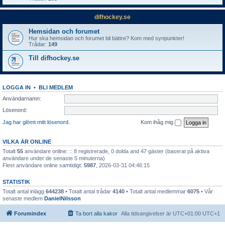
difhockey.se
Hemsidan och forumet
Hur ska hemsidan och forumet bli bättre? Kom med synpunkter!
Trådar:
149
Till difhockey.se
LOGGA IN
•
BLI MEDLEM
Användarnamn:
Lösenord:
Jag har glömt mitt lösenord.
Kom ihåg mig
VILKA ÄR ONLINE
Totalt
55
användare online: :: 8 registrerade, 0 dolda and 47 gäster (baserat på aktiva
användare under de senaste 5 minuterna)
Flest användare online samtidigt:
5987
, 2026-03-31 04:46:15
STATISTIK
Totalt antal inlägg
644238
• Totalt antal trådar
4140
• Totalt antal medlemmar
6075
• Vår
senaste medlem
DanielNilsson
Forumindex
Ta bort alla kakor
Alla tidsangivelser är UTC+01:00 UTC+1