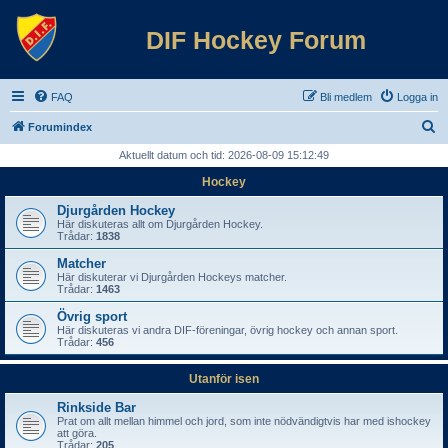
DIF Hockey Forum
FAQ
Bli medlem
Logga in
S
Forumindex
ö
Aktuellt datum och tid: 2026-08-09 15:12:49
k
Hockey
Djurgården Hockey
Här diskuteras allt om Djurgården Hockey.
Trådar:
1838
Matcher
Här diskuterar vi Djurgården Hockeys matcher.
Trådar:
1463
Övrig sport
Här diskuteras vi andra DIF-föreningar, övrig hockey och annan sport.
Trådar:
456
Utanför isen
Rinkside Bar
Prat om allt mellan himmel och jord, som inte nödvändigtvis har med ishockey
att göra.
Trådar:
205