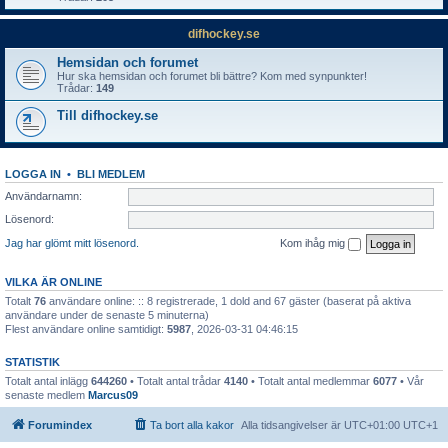
difhockey.se
Hemsidan och forumet
Hur ska hemsidan och forumet bli bättre? Kom med synpunkter!
Trådar:
149
Till difhockey.se
LOGGA IN
•
BLI MEDLEM
Användarnamn:
Lösenord:
Jag har glömt mitt lösenord.
Kom ihåg mig
VILKA ÄR ONLINE
Totalt
76
användare online: :: 8 registrerade, 1 dold and 67 gäster (baserat på aktiva
användare under de senaste 5 minuterna)
Flest användare online samtidigt:
5987
, 2026-03-31 04:46:15
STATISTIK
Totalt antal inlägg
644260
• Totalt antal trådar
4140
• Totalt antal medlemmar
6077
• Vår
senaste medlem
Marcus09
Forumindex
Ta bort alla kakor
Alla tidsangivelser är UTC+01:00 UTC+1