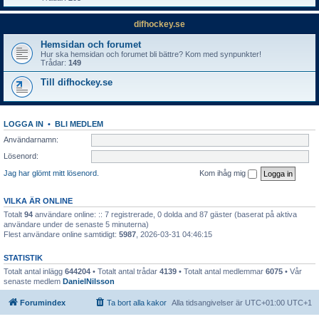
difhockey.se
Hemsidan och forumet
Hur ska hemsidan och forumet bli bättre? Kom med synpunkter!
Trådar:
149
Till difhockey.se
LOGGA IN
•
BLI MEDLEM
Användarnamn:
Lösenord:
Jag har glömt mitt lösenord.
Kom ihåg mig
VILKA ÄR ONLINE
Totalt
94
användare online: :: 7 registrerade, 0 dolda and 87 gäster (baserat på aktiva
användare under de senaste 5 minuterna)
Flest användare online samtidigt:
5987
, 2026-03-31 04:46:15
STATISTIK
Totalt antal inlägg
644204
• Totalt antal trådar
4139
• Totalt antal medlemmar
6075
• Vår
senaste medlem
DanielNilsson
Forumindex
Ta bort alla kakor
Alla tidsangivelser är UTC+01:00 UTC+1