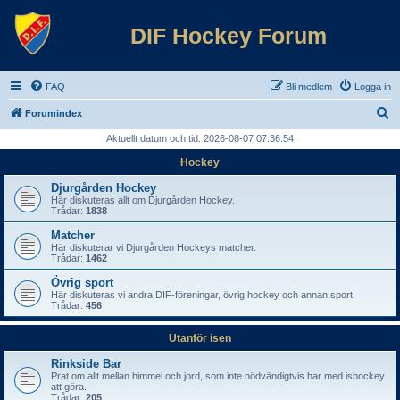
DIF Hockey Forum
FAQ
Bli medlem
Logga in
S
Forumindex
ö
Aktuellt datum och tid: 2026-08-07 07:36:54
k
Hockey
Djurgården Hockey
Här diskuteras allt om Djurgården Hockey.
Trådar:
1838
Matcher
Här diskuterar vi Djurgården Hockeys matcher.
Trådar:
1462
Övrig sport
Här diskuteras vi andra DIF-föreningar, övrig hockey och annan sport.
Trådar:
456
Utanför isen
Rinkside Bar
Prat om allt mellan himmel och jord, som inte nödvändigtvis har med ishockey
att göra.
Trådar:
205