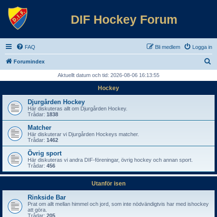
DIF Hockey Forum
FAQ
Bli medlem
Logga in
S
Forumindex
ö
Aktuellt datum och tid: 2026-08-06 16:13:55
k
Hockey
Djurgården Hockey
Här diskuteras allt om Djurgården Hockey.
Trådar:
1838
Matcher
Här diskuterar vi Djurgården Hockeys matcher.
Trådar:
1462
Övrig sport
Här diskuteras vi andra DIF-föreningar, övrig hockey och annan sport.
Trådar:
456
Utanför isen
Rinkside Bar
Prat om allt mellan himmel och jord, som inte nödvändigtvis har med ishockey
att göra.
Trådar:
205