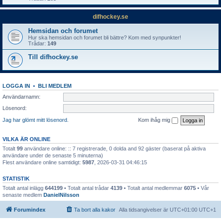
difhockey.se
Hemsidan och forumet
Hur ska hemsidan och forumet bli bättre? Kom med synpunkter!
Trådar:
149
Till difhockey.se
LOGGA IN
•
BLI MEDLEM
Användarnamn:
Lösenord:
Jag har glömt mitt lösenord.
Kom ihåg mig
VILKA ÄR ONLINE
Totalt
99
användare online: :: 7 registrerade, 0 dolda and 92 gäster (baserat på aktiva
användare under de senaste 5 minuterna)
Flest användare online samtidigt:
5987
, 2026-03-31 04:46:15
STATISTIK
Totalt antal inlägg
644199
• Totalt antal trådar
4139
• Totalt antal medlemmar
6075
• Vår
senaste medlem
DanielNilsson
Forumindex
Ta bort alla kakor
Alla tidsangivelser är UTC+01:00 UTC+1