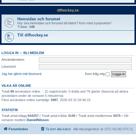
difhockey.se
Hemsidan och forumet
Hur ska hemsidan och forumet bli bättre? Kom med synpunkter!
Trådar:
149
Till difhockey.se
LOGGA IN
•
BLI MEDLEM
Användarnamn:
Lösenord:
Jag har glömt mitt lösenord.
Kom ihåg mig
VILKA ÄR ONLINE
Totalt
89
användare online: :: 11 registrerade, 0 dolda and 78 gäster (baserat på aktiva
användare under de senaste 5 minuterna)
Flest användare online samtidigt:
5987
, 2026-03-31 04:46:15
STATISTIK
Totalt antal inlägg
644257
• Totalt antal trådar
4140
• Totalt antal medlemmar
6075
• Vår
senaste medlem
DanielNilsson
Forumindex
Ta bort alla kakor
Alla tidsangivelser är UTC+01:00 UTC+1