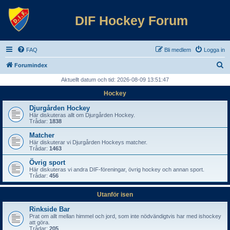
DIF Hockey Forum
FAQ
Bli medlem
Logga in
S
Forumindex
ö
Aktuellt datum och tid: 2026-08-09 13:51:47
k
Hockey
Djurgården Hockey
Här diskuteras allt om Djurgården Hockey.
Trådar:
1838
Matcher
Här diskuterar vi Djurgården Hockeys matcher.
Trådar:
1463
Övrig sport
Här diskuteras vi andra DIF-föreningar, övrig hockey och annan sport.
Trådar:
456
Utanför isen
Rinkside Bar
Prat om allt mellan himmel och jord, som inte nödvändigtvis har med ishockey
att göra.
Trådar:
205