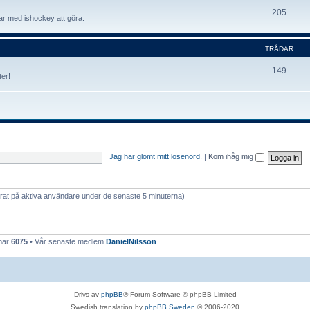
205
har med ishockey att göra.
TRÅDAR
149
er!
Jag har glömt mitt lösenord.
|
Kom ihåg mig
serat på aktiva användare under de senaste 5 minuterna)
mmar
6075
• Vår senaste medlem
DanielNilsson
Drivs av
phpBB
® Forum Software © phpBB Limited
Swedish translation by
phpBB Sweden
© 2006-2020