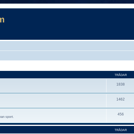
m
TRÅDAR
1838
1462
456
nan sport.
TRÅDAR