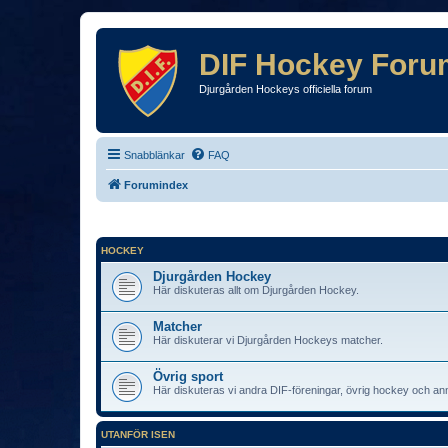
DIF Hockey Foru
Djurgården Hockeys officiella forum
Snabblänkar
FAQ
Forumindex
HOCKEY
Djurgården Hockey
Här diskuteras allt om Djurgården Hockey.
Matcher
Här diskuterar vi Djurgården Hockeys matcher.
Övrig sport
Här diskuteras vi andra DIF-föreningar, övrig hockey och an
UTANFÖR ISEN