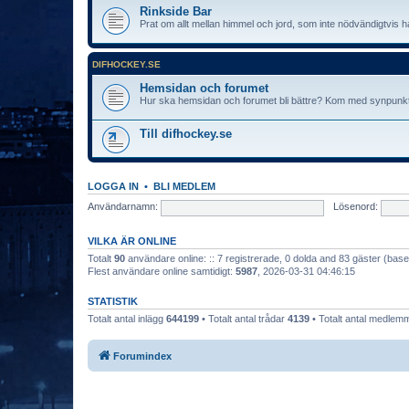
Rinkside Bar
Prat om allt mellan himmel och jord, som inte nödvändigtvis 
DIFHOCKEY.SE
Hemsidan och forumet
Hur ska hemsidan och forumet bli bättre? Kom med synpunkt
Till difhockey.se
LOGGA IN
•
BLI MEDLEM
Användarnamn:
Lösenord:
VILKA ÄR ONLINE
Totalt
90
användare online: :: 7 registrerade, 0 dolda and 83 gäster (ba
Flest användare online samtidigt:
5987
, 2026-03-31 04:46:15
STATISTIK
Totalt antal inlägg
644199
• Totalt antal trådar
4139
• Totalt antal medle
Forumindex