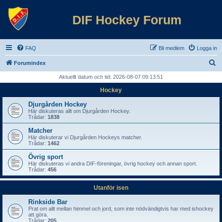
DIF Hockey Forum
FAQ
Bli medlem
Logga in
S
Forumindex
ö
Aktuellt datum och tid: 2026-08-07 09:13:51
k
Hockey
Djurgården Hockey
Här diskuteras allt om Djurgården Hockey.
Trådar:
1838
Matcher
Här diskuterar vi Djurgården Hockeys matcher.
Trådar:
1462
Övrig sport
Här diskuteras vi andra DIF-föreningar, övrig hockey och annan sport.
Trådar:
456
Utanför isen
Rinkside Bar
Prat om allt mellan himmel och jord, som inte nödvändigtvis har med ishockey
att göra.
Trådar:
205