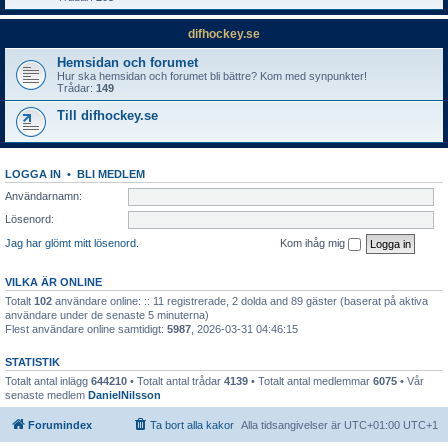
difhockey.se
Hemsidan och forumet
Hur ska hemsidan och forumet bli bättre? Kom med synpunkter!
Trådar:
149
Till difhockey.se
LOGGA IN
•
BLI MEDLEM
Användarnamn:
Lösenord:
Jag har glömt mitt lösenord.
Kom ihåg mig
VILKA ÄR ONLINE
Totalt
102
användare online: :: 11 registrerade, 2 dolda and 89 gäster (baserat på aktiva
användare under de senaste 5 minuterna)
Flest användare online samtidigt:
5987
, 2026-03-31 04:46:15
STATISTIK
Totalt antal inlägg
644210
• Totalt antal trådar
4139
• Totalt antal medlemmar
6075
• Vår
senaste medlem
DanielNilsson
Forumindex
Ta bort alla kakor
Alla tidsangivelser är UTC+01:00 UTC+1