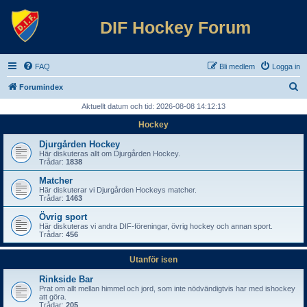
DIF Hockey Forum
FAQ
Bli medlem
Logga in
S
Forumindex
ö
Aktuellt datum och tid: 2026-08-08 14:12:13
k
Hockey
Djurgården Hockey
Här diskuteras allt om Djurgården Hockey.
Trådar:
1838
Matcher
Här diskuterar vi Djurgården Hockeys matcher.
Trådar:
1463
Övrig sport
Här diskuteras vi andra DIF-föreningar, övrig hockey och annan sport.
Trådar:
456
Utanför isen
Rinkside Bar
Prat om allt mellan himmel och jord, som inte nödvändigtvis har med ishockey
att göra.
Trådar:
205