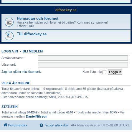
difhockey.se
Hemsidan och forumet
Hur ska hemsidan och forumet bli bättre? Kom med synpunkter!
Trådar:
149
Till difhockey.se
LOGGA IN
•
BLI MEDLEM
Användarnamn:
Lösenord:
Jag har glömt mitt lösenord.
Kom ihåg mig
VILKA ÄR ONLINE
Totalt
64
användare online: :: 9 registrerade, 0 dolda and 55 gäster (baserat på aktiva
användare under de senaste 5 minuterna)
Flest användare online samtidigt:
5987
, 2026-03-31 04:46:15
STATISTIK
Totalt antal inlägg
644242
• Totalt antal trådar
4140
• Totalt antal medlemmar
6075
• Vår
senaste medlem
DanielNilsson
Forumindex
Ta bort alla kakor
Alla tidsangivelser är UTC+01:00 UTC+1