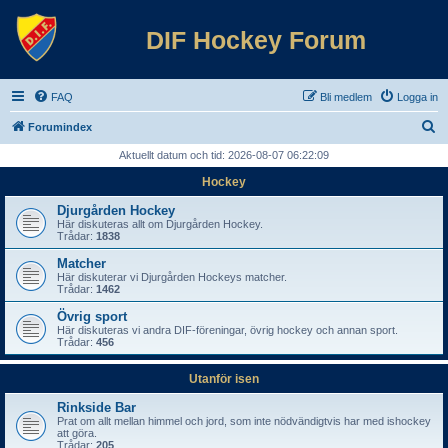
DIF Hockey Forum
FAQ
Bli medlem
Logga in
S
Forumindex
ö
Aktuellt datum och tid: 2026-08-07 06:22:09
k
Hockey
Djurgården Hockey
Här diskuteras allt om Djurgården Hockey.
Trådar:
1838
Matcher
Här diskuterar vi Djurgården Hockeys matcher.
Trådar:
1462
Övrig sport
Här diskuteras vi andra DIF-föreningar, övrig hockey och annan sport.
Trådar:
456
Utanför isen
Rinkside Bar
Prat om allt mellan himmel och jord, som inte nödvändigtvis har med ishockey
att göra.
Trådar:
205