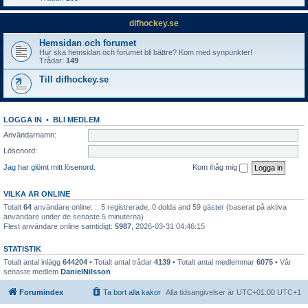
difhockey.se
Hemsidan och forumet
Hur ska hemsidan och forumet bli bättre? Kom med synpunkter!
Trådar:
149
Till difhockey.se
LOGGA IN
•
BLI MEDLEM
Användarnamn:
Lösenord:
Jag har glömt mitt lösenord.
Kom ihåg mig
VILKA ÄR ONLINE
Totalt
64
användare online: :: 5 registrerade, 0 dolda and 59 gäster (baserat på aktiva
användare under de senaste 5 minuterna)
Flest användare online samtidigt:
5987
, 2026-03-31 04:46:15
STATISTIK
Totalt antal inlägg
644204
• Totalt antal trådar
4139
• Totalt antal medlemmar
6075
• Vår
senaste medlem
DanielNilsson
Forumindex
Ta bort alla kakor
Alla tidsangivelser är UTC+01:00 UTC+1