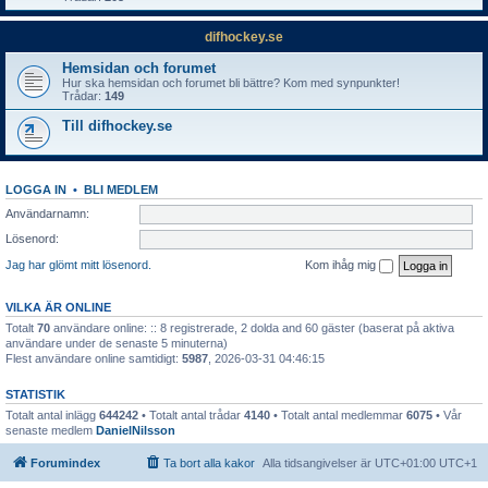
difhockey.se
Hemsidan och forumet
Hur ska hemsidan och forumet bli bättre? Kom med synpunkter!
Trådar:
149
Till difhockey.se
LOGGA IN
•
BLI MEDLEM
Användarnamn:
Lösenord:
Jag har glömt mitt lösenord.
Kom ihåg mig
VILKA ÄR ONLINE
Totalt
70
användare online: :: 8 registrerade, 2 dolda and 60 gäster (baserat på aktiva
användare under de senaste 5 minuterna)
Flest användare online samtidigt:
5987
, 2026-03-31 04:46:15
STATISTIK
Totalt antal inlägg
644242
• Totalt antal trådar
4140
• Totalt antal medlemmar
6075
• Vår
senaste medlem
DanielNilsson
Forumindex
Ta bort alla kakor
Alla tidsangivelser är UTC+01:00 UTC+1