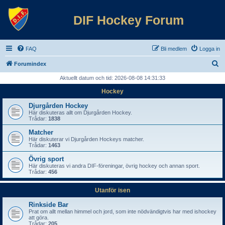
DIF Hockey Forum
FAQ
Bli medlem
Logga in
S
Forumindex
ö
Aktuellt datum och tid: 2026-08-08 14:31:33
k
Hockey
Djurgården Hockey
Här diskuteras allt om Djurgården Hockey.
Trådar:
1838
Matcher
Här diskuterar vi Djurgården Hockeys matcher.
Trådar:
1463
Övrig sport
Här diskuteras vi andra DIF-föreningar, övrig hockey och annan sport.
Trådar:
456
Utanför isen
Rinkside Bar
Prat om allt mellan himmel och jord, som inte nödvändigtvis har med ishockey
att göra.
Trådar:
205