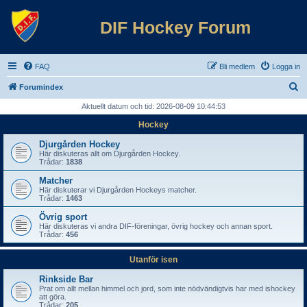
DIF Hockey Forum
FAQ
Bli medlem
Logga in
S
Forumindex
ö
Aktuellt datum och tid: 2026-08-09 10:44:53
k
Hockey
Djurgården Hockey
Här diskuteras allt om Djurgården Hockey.
Trådar:
1838
Matcher
Här diskuterar vi Djurgården Hockeys matcher.
Trådar:
1463
Övrig sport
Här diskuteras vi andra DIF-föreningar, övrig hockey och annan sport.
Trådar:
456
Utanför isen
Rinkside Bar
Prat om allt mellan himmel och jord, som inte nödvändigtvis har med ishockey
att göra.
Trådar:
205