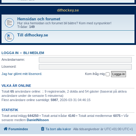
difhockey.se
Hemsidan och forumet
Hur ska hemsidan och forumet bli bättre? Kom med synpunkter!
Trådar:
149
Till difhockey.se
LOGGA IN
•
BLI MEDLEM
Användarnamn:
Lösenord:
Jag har glömt mitt lösenord.
Kom ihåg mig
VILKA ÄR ONLINE
Totalt
65
användare online: :: 9 registrerade, 2 dolda and 54 gäster (baserat på aktiva
användare under de senaste 5 minuterna)
Flest användare online samtidigt:
5987
, 2026-03-31 04:46:15
STATISTIK
Totalt antal inlägg
644250
• Totalt antal trådar
4140
• Totalt antal medlemmar
6075
• Vår
senaste medlem
DanielNilsson
Forumindex
Ta bort alla kakor
Alla tidsangivelser är UTC+01:00 UTC+1