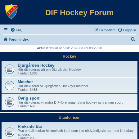
DIF Hockey Forum
FAQ
Bli medlem
Logga in
S
Forumindex
ö
Aktuellt datum och tid: 2026-08-09 03:29:20
k
Hockey
Djurgården Hockey
Här diskuteras allt om Djurgården Hockey.
Trådar:
1838
Matcher
Här diskuterar vi Djurgården Hockeys matcher.
Trådar:
1463
Övrig sport
Här diskuteras vi andra DIF-föreningar, övrig hockey och annan sport.
Trådar:
456
Utanför isen
Rinkside Bar
Prat om allt mellan himmel och jord, som inte nödvändigtvis har med ishockey
att göra.
Trådar:
205