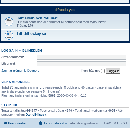
difhockey.se
Hemsidan och forumet
Hur ska hemsidan och forumet bli bättre? Kom med synpunkter!
Trådar:
149
Till difhockey.se
LOGGA IN
•
BLI MEDLEM
Användarnamn:
Lösenord:
Jag har glömt mitt lösenord.
Kom ihåg mig
VILKA ÄR ONLINE
Totalt
70
användare online: :: 5 registrerade, 0 dolda and 65 gäster (baserat på aktiva
användare under de senaste 5 minuterna)
Flest användare online samtidigt:
5987
, 2026-03-31 04:46:15
STATISTIK
Totalt antal inlägg
644247
• Totalt antal trådar
4140
• Totalt antal medlemmar
6075
• Vår
senaste medlem
DanielNilsson
Forumindex
Ta bort alla kakor
Alla tidsangivelser är UTC+01:00 UTC+1