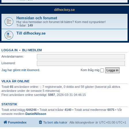
difhockey.se
Hemsidan och forumet
Hur ska hemsidan och forumet bli bättre? Kom med synpunkter!
Trådar:
149
Till difhockey.se
LOGGA IN
•
BLI MEDLEM
Användarnamn:
Lösenord:
Jag har glömt mitt lösenord.
Kom ihåg mig
VILKA ÄR ONLINE
Totalt
65
användare online: :: 7 registrerade, 0 dolda and 58 gäster (baserat på aktiva
användare under de senaste 5 minuterna)
Flest användare online samtidigt:
5987
, 2026-03-31 04:46:15
STATISTIK
Totalt antal inlägg
644246
• Totalt antal trådar
4140
• Totalt antal medlemmar
6075
• Vår
senaste medlem
DanielNilsson
Forumindex
Ta bort alla kakor
Alla tidsangivelser är UTC+01:00 UTC+1