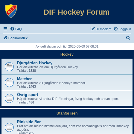
DIF Hockey Forum
FAQ
Bli medlem
Logga in
S
Forumindex
ö
Aktuellt datum och tid: 2026-08-09 07:08:31
k
Hockey
Djurgården Hockey
Här diskuteras allt om Djurgården Hockey.
Trådar:
1838
Matcher
Här diskuterar vi Djurgården Hockeys matcher.
Trådar:
1463
Övrig sport
Här diskuteras vi andra DIF-föreningar, övrig hockey och annan sport.
Trådar:
456
Utanför isen
Rinkside Bar
Prat om allt mellan himmel och jord, som inte nödvändigtvis har med ishockey
att göra.
Trådar:
205