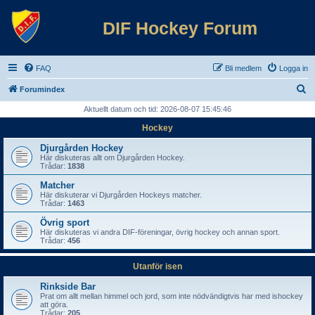
DIF Hockey Forum
FAQ
Bli medlem
Logga in
S
Forumindex
ö
Aktuellt datum och tid: 2026-08-07 15:45:46
k
Hockey
Djurgården Hockey
Här diskuteras allt om Djurgården Hockey.
Trådar:
1838
Matcher
Här diskuterar vi Djurgården Hockeys matcher.
Trådar:
1463
Övrig sport
Här diskuteras vi andra DIF-föreningar, övrig hockey och annan sport.
Trådar:
456
Utanför isen
Rinkside Bar
Prat om allt mellan himmel och jord, som inte nödvändigtvis har med ishockey
att göra.
Trådar:
205