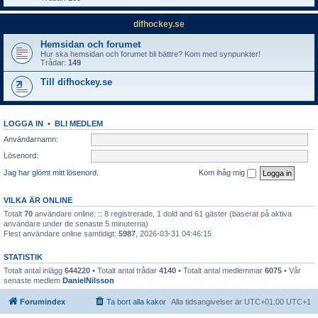
difhockey.se
Hemsidan och forumet
Hur ska hemsidan och forumet bli bättre? Kom med synpunkter!
Trådar:
149
Till difhockey.se
LOGGA IN
•
BLI MEDLEM
Användarnamn:
Lösenord:
Jag har glömt mitt lösenord.
Kom ihåg mig
VILKA ÄR ONLINE
Totalt
70
användare online: :: 8 registrerade, 1 dold and 61 gäster (baserat på aktiva
användare under de senaste 5 minuterna)
Flest användare online samtidigt:
5987
, 2026-03-31 04:46:15
STATISTIK
Totalt antal inlägg
644220
• Totalt antal trådar
4140
• Totalt antal medlemmar
6075
• Vår
senaste medlem
DanielNilsson
Forumindex
Ta bort alla kakor
Alla tidsangivelser är UTC+01:00 UTC+1