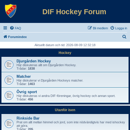
DIF Hockey Forum
FAQ
Bli medlem
Logga in
S
Forumindex
ö
Aktuellt datum och tid: 2026-08-09 12:32:18
k
Hockey
Djurgården Hockey
Här diskuteras allt om Djurgården Hockey.
Trådar:
1838
Matcher
Här diskuterar vi Djurgården Hockeys matcher.
Trådar:
1463
Övrig sport
Här diskuteras vi andra DIF-föreningar, övrig hockey och annan sport.
Trådar:
456
Utanför isen
Rinkside Bar
Prat om allt mellan himmel och jord, som inte nödvändigtvis har med ishockey
att göra.
Trådar:
205