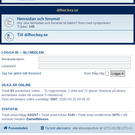
difhockey.se
Hemsidan och forumet
Hur ska hemsidan och forumet bli bättre? Kom med synpunkter!
Trådar:
149
Till difhockey.se
LOGGA IN
•
BLI MEDLEM
Användarnamn:
Lösenord:
Jag har glömt mitt lösenord.
Kom ihåg mig
VILKA ÄR ONLINE
Totalt
83
användare online: :: 11 registrerade, 1 dold and 71 gäster (baserat på aktiva
användare under de senaste 5 minuterna)
Flest användare online samtidigt:
5987
, 2026-03-31 04:46:15
STATISTIK
Totalt antal inlägg
644257
• Totalt antal trådar
4140
• Totalt antal medlemmar
6075
• Vår
senaste medlem
DanielNilsson
Forumindex
Ta bort alla kakor
Alla tidsangivelser är UTC+01:00 UTC+1