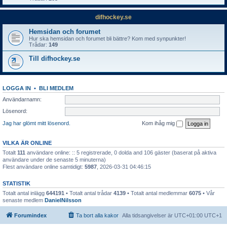
difhockey.se
Hemsidan och forumet
Hur ska hemsidan och forumet bli bättre? Kom med synpunkter!
Trådar:
149
Till difhockey.se
LOGGA IN
•
BLI MEDLEM
Användarnamn:
Lösenord:
Jag har glömt mitt lösenord.
Kom ihåg mig
VILKA ÄR ONLINE
Totalt
111
användare online: :: 5 registrerade, 0 dolda and 106 gäster (baserat på aktiva
användare under de senaste 5 minuterna)
Flest användare online samtidigt:
5987
, 2026-03-31 04:46:15
STATISTIK
Totalt antal inlägg
644191
• Totalt antal trådar
4139
• Totalt antal medlemmar
6075
• Vår
senaste medlem
DanielNilsson
Forumindex
Ta bort alla kakor
Alla tidsangivelser är UTC+01:00 UTC+1