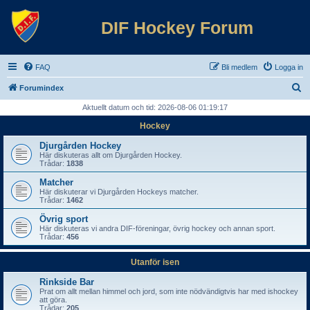
DIF Hockey Forum
FAQ
Bli medlem
Logga in
S
Forumindex
ö
Aktuellt datum och tid: 2026-08-06 01:19:17
k
Hockey
Djurgården Hockey
Här diskuteras allt om Djurgården Hockey.
Trådar:
1838
Matcher
Här diskuterar vi Djurgården Hockeys matcher.
Trådar:
1462
Övrig sport
Här diskuteras vi andra DIF-föreningar, övrig hockey och annan sport.
Trådar:
456
Utanför isen
Rinkside Bar
Prat om allt mellan himmel och jord, som inte nödvändigtvis har med ishockey
att göra.
Trådar:
205