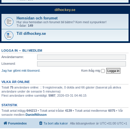
difhockey.se
Hemsidan och forumet
Hur ska hemsidan och forumet bli bättre? Kom med synpunkter!
Trådar:
149
Till difhockey.se
LOGGA IN
•
BLI MEDLEM
Användarnamn:
Lösenord:
Jag har glömt mitt lösenord.
Kom ihåg mig
VILKA ÄR ONLINE
Totalt
75
användare online: :: 9 registrerade, 0 dolda and 66 gäster (baserat på aktiva
användare under de senaste 5 minuterna)
Flest användare online samtidigt:
5987
, 2026-03-31 04:46:15
STATISTIK
Totalt antal inlägg
644213
• Totalt antal trådar
4139
• Totalt antal medlemmar
6075
• Vår
senaste medlem
DanielNilsson
Forumindex
Ta bort alla kakor
Alla tidsangivelser är UTC+01:00 UTC+1