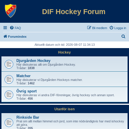
DIF Hockey Forum
FAQ
Bli medlem
Logga in
S
Forumindex
ö
Aktuellt datum och tid: 2026-08-07 11:34:13
k
Hockey
Djurgården Hockey
Här diskuteras allt om Djurgården Hockey.
Trådar:
1838
Matcher
Här diskuterar vi Djurgården Hockeys matcher.
Trådar:
1462
Övrig sport
Här diskuteras vi andra DIF-föreningar, övrig hockey och annan sport.
Trådar:
456
Utanför isen
Rinkside Bar
Prat om allt mellan himmel och jord, som inte nödvändigtvis har med ishockey
att göra.
Trådar:
205