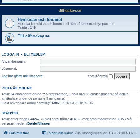
difhockey.se
Hemsidan och forumet
Hur ska hemsidan och forumet bli bättre? Kom med synpunkter!
Trådar:
149
Till difhockey.se
LOGGA IN
•
BLI MEDLEM
Användarnamn:
Lösenord:
Jag har glömt mitt lösenord.
Kom ihåg mig
VILKA ÄR ONLINE
Totalt
64
användare online: :: 5 registrerade, 1 dold and 58 gäster (baserat på aktiva
användare under de senaste 5 minuterna)
Flest användare online samtidigt:
5987
, 2026-03-31 04:46:15
STATISTIK
Totalt antal inlägg
644247
• Totalt antal trådar
4140
• Totalt antal medlemmar
6075
• Vår
senaste medlem
DanielNilsson
Forumindex
Ta bort alla kakor
Alla tidsangivelser är UTC+01:00 UTC+1