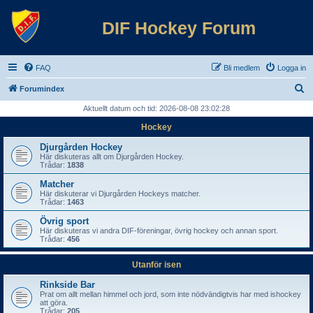
DIF Hockey Forum
FAQ
Bli medlem
Logga in
S
Forumindex
ö
Aktuellt datum och tid: 2026-08-08 23:02:28
k
Hockey
Djurgården Hockey
Här diskuteras allt om Djurgården Hockey.
Trådar:
1838
Matcher
Här diskuterar vi Djurgården Hockeys matcher.
Trådar:
1463
Övrig sport
Här diskuteras vi andra DIF-föreningar, övrig hockey och annan sport.
Trådar:
456
Utanför isen
Rinkside Bar
Prat om allt mellan himmel och jord, som inte nödvändigtvis har med ishockey
att göra.
Trådar:
205